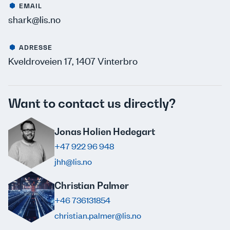
EMAIL
shark@lis.no
ADRESSE
Kveldroveien 17, 1407 Vinterbro
Want to contact us directly?
Jonas Holien Hedegart
+47 922 96 948
jhh@lis.no
Christian Palmer
+46 736131854
christian.palmer@lis.no